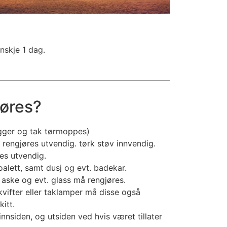
anskje 1 dag.
jøres?
vegger og tak tørmoppes)
 rengjøres utvendig. tørk støv innvendig.
res utvendig.
alett, samt dusj og evt. badekar.
aske og evt. glass må rengjøres.
kvifter eller taklamper må disse også
itt.
nnsiden, og utsiden ved hvis været tillater