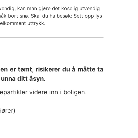
nvendig, kan man gjøre det koselig utvendig
åk bort snø. Skal du ha besøk: Sett opp lys
t velkomment uttrykk.
gen er tømt, risikerer du å måtte ta
 unna ditt åsyn.
epartikler videre inn i boligen.
dører)