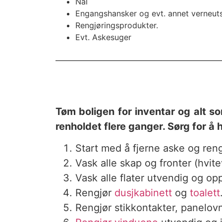
Nal
Engangshansker og evt. annet verneuts
Rengjøringsprodukter.
Evt. Askesuger
Tøm boligen for inventar og alt som
renholdet flere ganger. Sørg for å h
Start med å fjerne aske og rengj
Vask alle skap og fronter (hvite
Vask alle flater utvendig og opp
Rengjør
dusjkabinett
og
toalett
Rengjør stikkontakter, panelovn