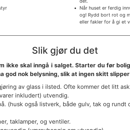
det.
tyr
Når huset er ferdig in
og! Rydd bort rot og m
eller fakler for å gi e
Slik gjør du det
 ikke skal inngå i salget. Starter du før boli
a god nok belysning, slik at ingen skitt slipper
øring av glass i ilsted. Ofte kommer det litt ask
varer inkludert) utvendig.
å. (husk også listverk, både gulv, tak og rundt 
.
er, taklamper, og ventiler.