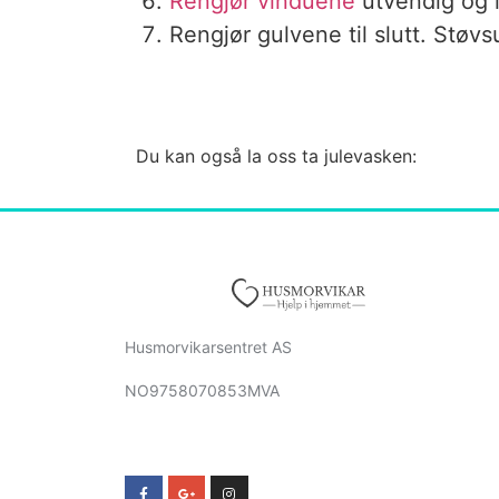
Rengjør vinduene
utvendig og 
Rengjør gulvene til slutt. Støv
Du kan også la oss ta julevasken:
Husmorvikarsentret AS
NO9758070853MVA