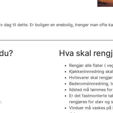
alv dag til dette. Er boligen en enebolig, trenger man ofte k
 du?
Hva skal reng
Rengjør alle flater ( 
Kjøkkeninnredning skal
Hvitevarer skal rengjø
Baderomsinnredning, to
Ildsted må tømmes for 
Er det fastmonterte ta
.
rengjøres for støv og sk
Vinduer må vaskes på i