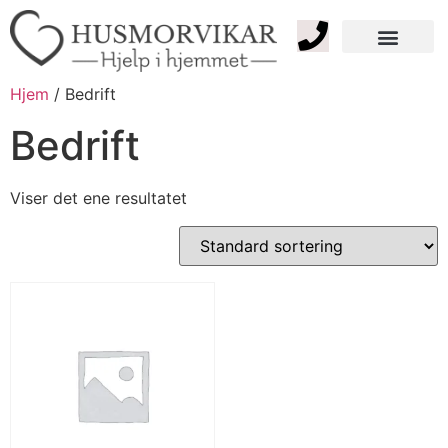
Tjenester Privat
Tjenester Bedrift
Kontakt oss
Hjem
/ Bedrift
Bedrift
Viser det ene resultatet