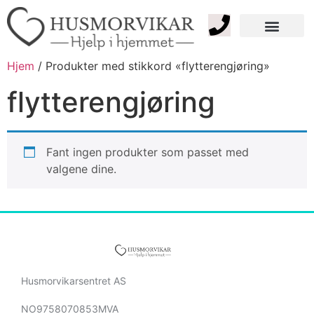
Tjenester Privat
Tjenester Bedrift
Kontakt oss
Hjem
/ Produkter med stikkord «flytterengjøring»
flytterengjøring
Fant ingen produkter som passet med
valgene dine.
Husmorvikarsentret AS
NO9758070853MVA