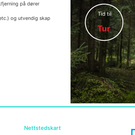
kfjerning på dører
etc.) og utvendig skap
Nettstedskart